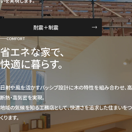
いを実現します。
耐震＋制震
COMFORT
省エネな家で、
快適に暮らす。
日射や風を活かすパッシブ設計に木の特性を組み合わせ、高
断熱・高気密を実現。
地域の気候を知る工務店として、快適さを追求した住まいをつ
くります。