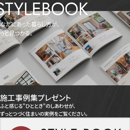
STYLEBOOK
なたにあった暮らし方が、
っと見つかる。
施工事例集プレゼント
ふと感じる"ひととき"のしあわせが、
ずっとつづく住まいの実例をご覧ください。