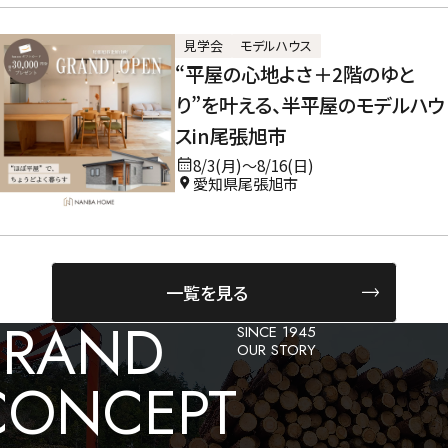
見学会
モデルハウス
“平屋の心地よさ＋2階のゆと
り”を叶える、半平屋のモデルハウ
スin尾張旭市
8/3(月)〜8/16(日)
愛知県尾張旭市
一覧を見る
BRAND
SINCE 1945
OUR STORY
CONCEPT